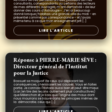
consultants, correspondants ou certains des lecteurs
de mes différents ouvrages, m’ont demandé « de leur
donner des cours d’Astrologie ». J’en ai beaucoup
donné lorsque j’habitais une grande ville du midi – en
présentiel comme par correspondance – et j’avais
même tenu à ce que mon enseignement prît […]
LIRE L'ARTICLE
Réponse à PIERRE-MARIE SÈVE :
Directeur général de l'Institut
pour la Justice
Bossuet se moquait de ceux qui déplorant les
conséquences, chérissaient les causes. Vous en faites
partie. Je connais l'Histoire aussi bien et peut-être mieux
(car j'en tire des leçons autrement plus constructives)
que Mélenchon et je sais que l'origine des maux dont
nous mourrons se trouve dans les principes mêmes de
la démocratie; ceux qui […]
LIRE L'ARTICLE