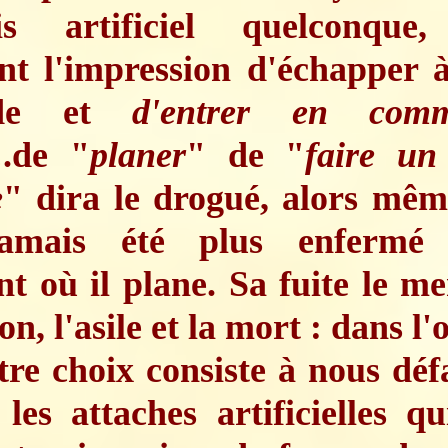
is artificiel quelconque
nt l'impression d'échapper à
tude et
d'entrer en com
.de "
planer
" de "
faire un
e
" dira le drogué, alors mêm
amais été plus enfermé
 où il plane. Sa fuite le m
on, l'asile et la mort : dans l'
tre choix consiste à nous déf
 les attaches artificielles q