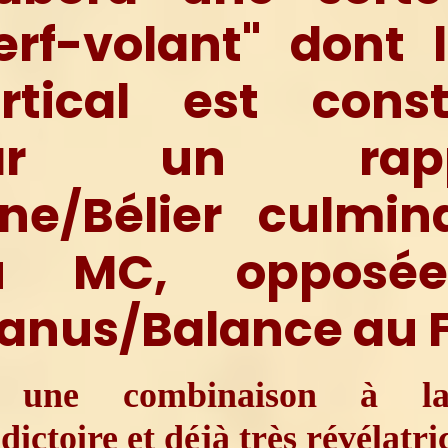
erf-volant" dont l
rtical est const
ar un rapp
ne/Bélier culmin
u MC, opposé
anus/Balance au 
à une combinaison à la
dictoire et déjà très révélatri