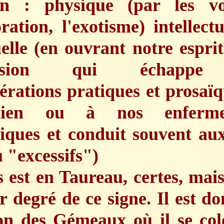
on : physique (par les vo
oration, l'exotisme) intellectu
uelle (en ouvrant notre espri
ension qui échappe
érations pratiques et prosaï
idien ou à nos enferme
iques et conduit souvent au
 "excessifs")
 est en Taureau, certes, mais
r degré de ce signe. Il est do
ion des Gémeaux où il se col