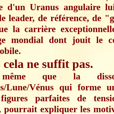
ne d'un Uranus angulaire lui
de leader, de référence, de "
ue la carrière exceptionnell
ige mondial dont jouit le c
bile.
cela ne suffit pas.
même que la disson
s/Lune/Vénus qui forme u
figures parfaites de tens
 pourrait expliquer les moti