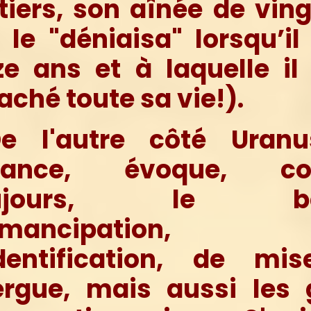
tiers, son aînée de vin
 le "déniaisa" lorsqu’il
e ans et à laquelle il
aché toute sa vie!).
 l'autre côté Uran
lance, évoque, c
oujours, le be
émancipation,
identification, de mi
ergue, mais aussi les 