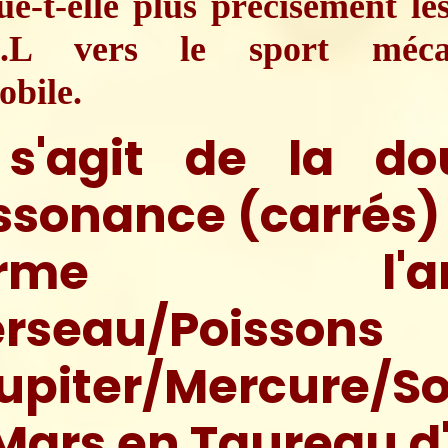
ue-t-elle plus précisément le
.L vers le sport mécan
bile.
 s'agit de la do
ssonance (carrés)
orme l'am
rseau/Poissons
upiter/Mercure/Sol
Mars en Taureau d