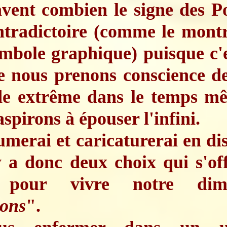
vent combien le signe des P
ntradictoire (comme le mont
mbole graphique) puisque c'
e nous prenons conscience d
ude extrême dans le temps m
spirons à épouser l'infini.
umerai et caricaturerai en dis
y a donc deux choix qui s'of
 pour vivre notre dime
sons
".