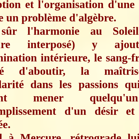
tion et l'organisation d'une
 un problème d'algèbre.
sûr l'harmonie au Solei
ure interposé) y ajou
ination intérieure, le sang-fr
té d'aboutir, la maîtri
darité dans les passions qui
vent mener quelqu'
omplissement d'un désir et
ée.
 à Mercure, rétrograde lui