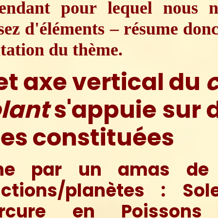
cendant pour lequel nous n
sez d'éléments – résume donc
ntation du thème.
t axe vertical du
c
lant
s'appuie sur 
les constituées
une par un amas de 
nctions/planètes : Sole
rcure en Poissons 