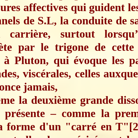
eures affectives qui guident le
nels de S.L, la conduite de sa
 carrière, surtout lorsqu
ète par le trigone de cett
 à Pluton, qui évoque les pa
des, viscérales, celles auxque
once jamais,
me la deuxième grande diss
e présente – comme la prem
la forme d'un "carré en T"
[2