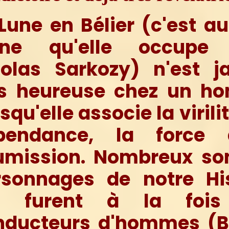
Lune en Bélier (c'est au
gne qu'elle occupe
colas Sarkozy) n'est j
ès heureuse chez un h
squ'elle associe la virilit
pendance, la force
umission. Nombreux son
rsonnages de notre His
i furent à la fois
nducteurs d'hommes (Bé