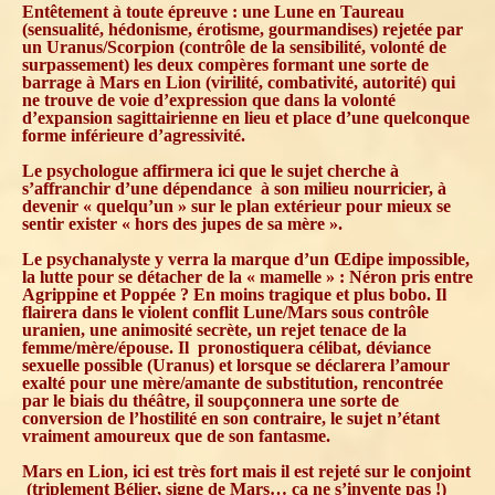
Entêtement à toute épreuve : une Lune en Taureau
(sensualité, hédonisme, érotisme, gourmandises) rejetée par
un Uranus/Scorpion (contrôle de la sensibilité, volonté de
surpassement) les deux compères formant une sorte de
barrage à Mars en Lion (virilité, combativité, autorité) qui
ne trouve de voie d’expression que dans la volonté
d’expansion sagittairienne en lieu et place d’une quelconque
forme inférieure d’agressivité.
Le psychologue affirmera ici que le sujet cherche à
s’affranchir d’une dépendance à son milieu nourricier, à
devenir « quelqu’un » sur le plan extérieur pour mieux se
sentir exister « hors des jupes de sa mère ».
Le psychanalyste y verra la marque d’un Œdipe impossible,
la lutte pour se détacher de la « mamelle » : Néron pris entre
Agrippine et Poppée ? En moins tragique et plus bobo. Il
flairera dans le violent conflit Lune/Mars sous contrôle
uranien, une animosité secrète, un rejet tenace de la
femme/mère/épouse. Il pronostiquera célibat, déviance
sexuelle possible (Uranus) et lorsque se déclarera l’amour
exalté pour une mère/amante de substitution, rencontrée
par le biais du théâtre, il soupçonnera une sorte de
conversion de l’hostilité en son contraire, le sujet n’étant
vraiment amoureux que de son fantasme.
Mars en Lion, ici est très fort mais il est rejeté sur le conjoint
(triplement Bélier, signe de Mars… ça ne s’invente pas !)