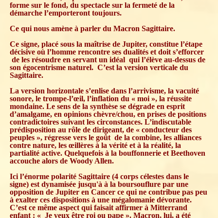
forme sur le fond, du spectacle sur la fermeté de la
démarche l’emporteront toujours.
Ce qui nous amène à parler du Macron Sagittaire.
Ce signe, placé sous la maîtrise de Jupiter, constitue l’étape
décisive où l’homme rencontre ses dualités et doit s’efforcer
de les résoudre en servant un idéal qui l’élève au-dessus de
son égocentrisme naturel. C’est la version verticale du
Sagittaire.
La version horizontale s’enlise dans l’arrivisme, la vacuité
sonore, le trompe-l’œil, l’inflation du « moi », la réussite
mondaine. Le sens de la synthèse se dégrade en esprit
d’amalgame, en opinions chèvre/chou, en prises de positions
contradictoires suivant les circonstances. L’indiscutable
prédisposition au rôle de dirigeant, de « conducteur des
peuples », régresse vers le goût de la combine, les alliances
contre nature, les œillères à la vérité et à la réalité, la
partialité active. Quelquefois à la bouffonnerie et Beethoven
accouche alors de Woody Allen.
Ici l’énorme polarité Sagittaire (4 corps célestes dans le
signe) est dynamisée jusqu'à à la boursouflure par une
opposition de Jupiter en Cancer ce qui ne contribue pas peu
à exalter ces dispositions à une mégalomanie dévorante.
C’est ce même aspect qui faisait affirmer à Mitterrand
enfant : « Je veux être roi ou pape ». Macron, lui, a été