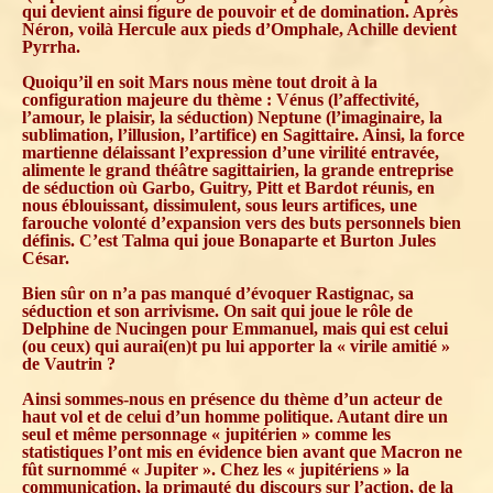
qui devient ainsi figure de pouvoir et de domination. Après
Néron, voilà Hercule aux pieds d’Omphale, Achille devient
Pyrrha.
Quoiqu’il en soit Mars nous mène tout droit à la
configuration majeure du thème : Vénus (l’affectivité,
l’amour, le plaisir, la séduction) Neptune (l’imaginaire, la
sublimation, l’illusion, l’artifice) en Sagittaire. Ainsi, la force
martienne délaissant l’expression d’une virilité entravée,
alimente le grand théâtre sagittairien, la grande entreprise
de séduction où Garbo, Guitry, Pitt et Bardot réunis, en
nous éblouissant, dissimulent, sous leurs artifices, une
farouche volonté d’expansion vers des buts personnels bien
définis. C’est Talma qui joue Bonaparte et Burton Jules
César.
Bien sûr on n’a pas manqué d’évoquer Rastignac, sa
séduction et son arrivisme. On sait qui joue le rôle de
Delphine de Nucingen pour Emmanuel, mais qui est celui
(ou ceux) qui aurai(en)t pu lui apporter la « virile amitié »
de Vautrin ?
Ainsi sommes-nous en présence du thème d’un acteur de
haut vol et de celui d’un homme politique. Autant dire un
seul et même personnage « jupitérien » comme les
statistiques l’ont mis en évidence bien avant que Macron ne
fût surnommé « Jupiter ». Chez les « jupitériens » la
communication, la primauté du discours sur l’action, de la