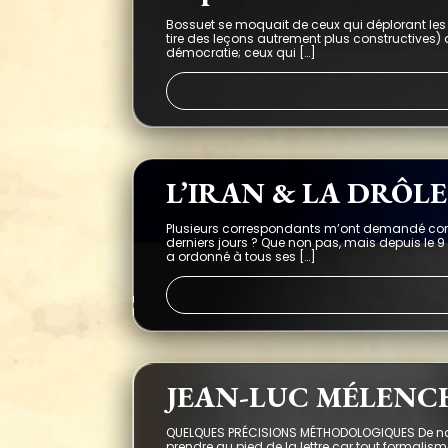
Bossuet se moquait de ceux qui déplorant les c
tire des leçons autrement plus constructives
démocratie; ceux qui […]
L’IRAN & LA DRÔL
Plusieurs correspondants m’ont demandé commen
derniers jours ? Que non pas, mais depuis le 
a ordonné à tous ses […]
JEAN-LUC MÉLENC
QUELQUES PRÉCISIONS MÉTHODOLOGIQUES De nomb
prendre au pied de la lettre car tout formalis