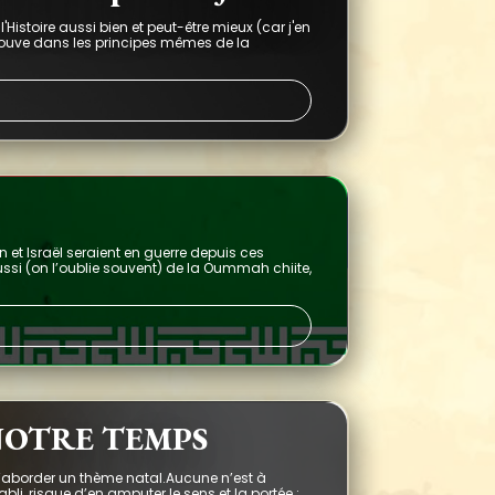
istoire aussi bien et peut-être mieux (car j'en
trouve dans les principes mêmes de la
et Israël seraient en guerre depuis ces
ssi (on l’oublie souvent) de la Oummah chiite,
NOTRE TEMPS
’aborder un thème natal.Aucune n’est à
i, risque d’en amputer le sens et la portée ;