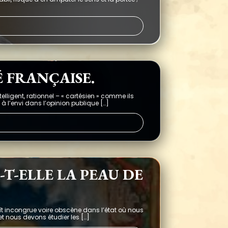
É FRANÇAISE.
elligent, rationnel – « cartésien » comme ils
 à l’envi dans l’opinion publique […]
-T-ELLE LA PEAU DE
ît incongrue voire obscène dans l’état où nous
et nous devons étudier les […]