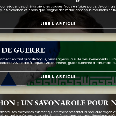
onséquences, chérissaient les causes. Vous en faites partie. Je connais l'H
) que Mélenchon et je sais que l'origine des maux dont nous mourrons se 
LIRE L'ARTICLE
E DE GUERRE
t, en tant qu’astrologue, j’envisageais la suite des événements. L’Iran 
9 octobre 2023 date à laquelle Ali Khamenei, guide suprême d’Iran, mais au
LIRE L'ARTICLE
HON : UN SAVONAROLE POUR 
reuses méthodes existent qui affirment présenter la meilleure façon d
me tendant à enfermer la saisie d’un thème dans un cadre théorique préétabl