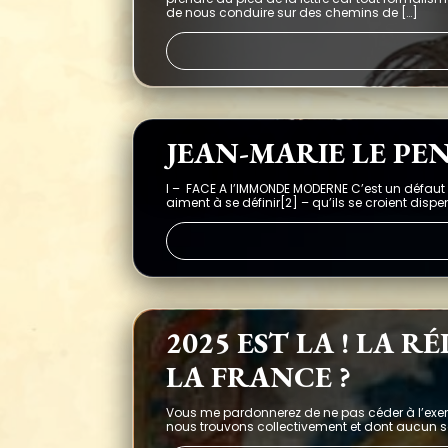
de nous conduire sur des chemins de […]
JEAN-MARIE LE PEN
I – FACE A l’IMMONDE MODERNE C’est un défaut de
aiment à se définir[2] – qu’ils se croient dispe
2025 EST LA ! LA 
LA FRANCE ?
Vous me pardonnerez de ne pas céder à l’exerc
nous trouvons collectivement et dont aucun souh